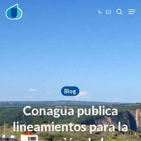
Skip
Men
to
search
main
content
Blog
Conagua publica
lineamientos para la