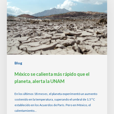
calienta
más
rápido
que
el
planeta,
alerta
la
UNAM
Blog
México se calienta más rápido que el
planeta, alerta la UNAM
En los últimos 18 meses, el planeta experimentó un aumento
sostenido en la temperatura, superando el umbral de 1.5 °C
establecido en los Acuerdos de París. Pero en México, el
calentamiento…