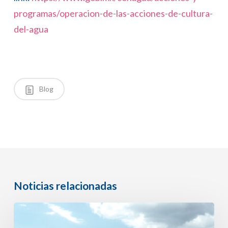
programas/operacion-de-las-acciones-de-cultura-
del-agua
Blog
Noticias relacionadas
México
se