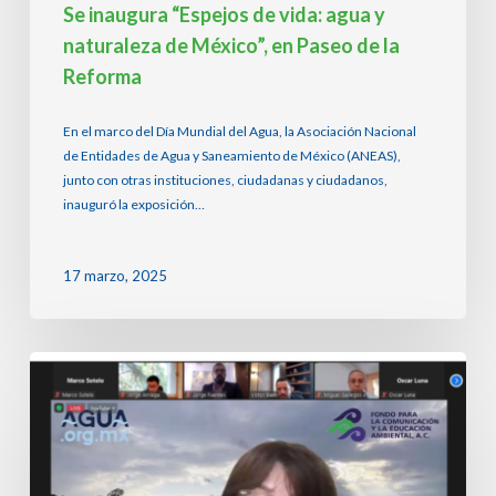
Se inaugura “Espejos de vida: agua y
naturaleza de México”, en Paseo de la
Reforma
En el marco del Día Mundial del Agua, la Asociación Nacional
de Entidades de Agua y Saneamiento de México (ANEAS),
junto con otras instituciones, ciudadanas y ciudadanos,
inauguró la exposición…
17 marzo, 2025
La
sombra
del
estiaje,
mitos
y