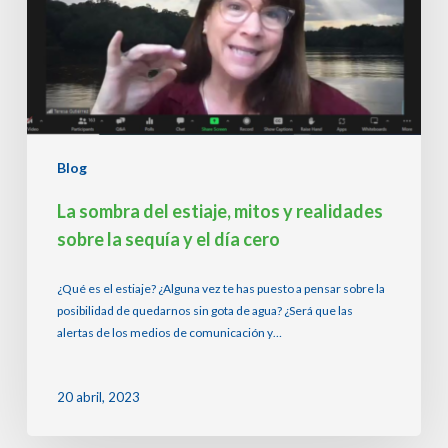
realidades
sobre
la
sequía
y
el
día
cero
Blog
La sombra del estiaje, mitos y realidades
sobre la sequía y el día cero
¿Qué es el estiaje? ¿Alguna vez te has puesto a pensar sobre la
posibilidad de quedarnos sin gota de agua? ¿Será que las
alertas de los medios de comunicación y…
20 abril, 2023