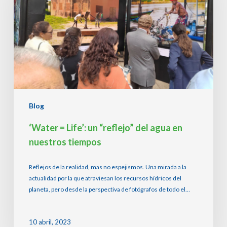
“reflejo”
del
agua
en
nuestros
tiempos
Blog
‘Water = Life’: un “reflejo” del agua en
nuestros tiempos
Reflejos de la realidad, mas no espejismos. Una mirada a la
actualidad por la que atraviesan los recursos hídricos del
planeta, pero desde la perspectiva de fotógrafos de todo el…
10 abril, 2023