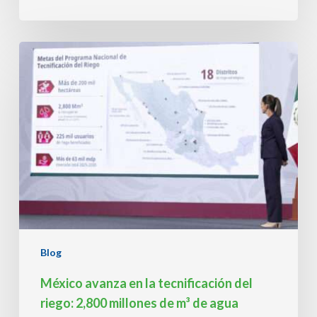
México
avanza
en
la
tecnificación
del
riego:
2,800
millones
de
m³
de
agua
recuperados
Blog
México avanza en la tecnificación del
riego: 2,800 millones de m³ de agua