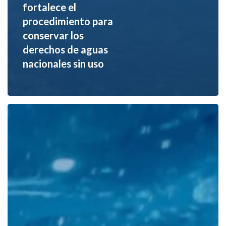
fortalece el
procedimiento para
conservar los
derechos de aguas
nacionales sin uso
Algas
contra
microplásticos:
la
innovación
que
podría
transformar
el
tratamiento
de