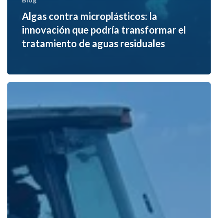
Algas contra microplásticos: la
innovación que podría transformar el
tratamiento de aguas residuales
Tecnificación
del
riego
en
Morelos:
parcelas
demostrativas
impulsan
una
agricultura
más
eficiente
y