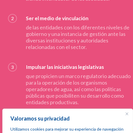
Ser el medio de vinculación
2
de las entidades con los diferentes niveles de
gobierno y una instancia de gestión ante las
diversas instituciones y autoridades
relacionadas con el sector.
Impulsar las iniciativas legislativas
3
que propicien un marco regulatorio adecuado
para la operación de los organismos
operadores de agua, así como las políticas
públicas que posibiliten su desarrollo como
entidades productivas.
Valoramos su privacidad
Divulgar
4
Utilizamos cookies para mejorar su experiencia de navegación
entre los agremiados las experiencias y