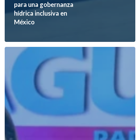
para una gobernanza
hídrica inclusiva en
México
Impulsan
liderazgo
femenino
en
el
sector
hídrico
en
Baja
California
Sur
con
‘Cascos
rosas’