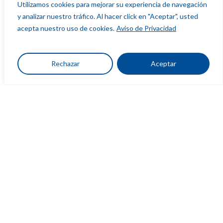
Utilizamos cookies para mejorar su experiencia de navegación
y analizar nuestro tráfico. Al hacer click en "Aceptar", usted
acepta nuestro uso de cookies.
Aviso de Privacidad
Rechazar
Aceptar
Blog
Diálogos del Agua y Género: liderazgo
femenino para transformar el sector
hídrico
Foro
Voces