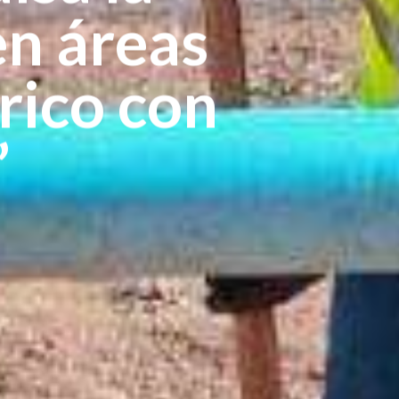
en áreas
drico con
”