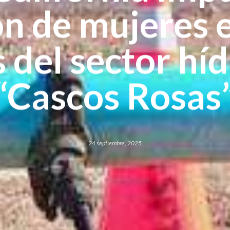
ón de mujeres 
 del sector hí
“Cascos Rosas
24 septiembre, 2025