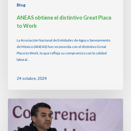
Blog
ANEAS obtiene el distintivo Great Place
to Work
La Asociación Nacional de Entidades de Agua y Saneamiento
de México (ANEAS) fue reconocida con el distintivo Great
Place to Work, lo que refleja su compromiso con la calidad
laboral…
24 octubre, 2024
Conagua
aclara
alcances
de
la