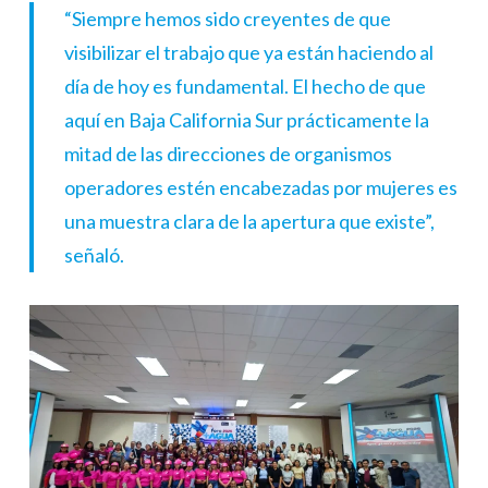
“Siempre hemos sido creyentes de que
visibilizar el trabajo que ya están haciendo al
día de hoy es fundamental. El hecho de que
aquí en Baja California Sur prácticamente la
mitad de las direcciones de organismos
operadores estén encabezadas por mujeres es
una muestra clara de la apertura que existe”,
señaló.