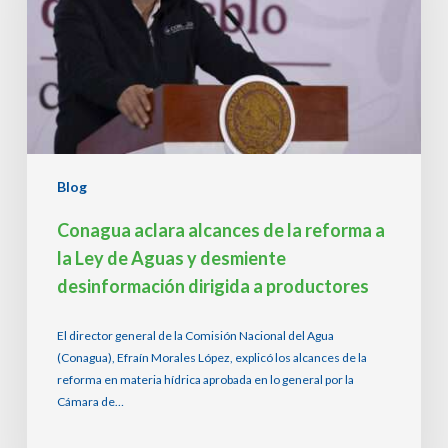
reforma
a
la
Ley
de
Aguas
y
desmiente
desinformación
Blog
dirigida
a
Conagua aclara alcances de la reforma a
productores
la Ley de Aguas y desmiente
desinformación dirigida a productores
El director general de la Comisión Nacional del Agua
(Conagua), Efraín Morales López, explicó los alcances de la
reforma en materia hídrica aprobada en lo general por la
Cámara de…