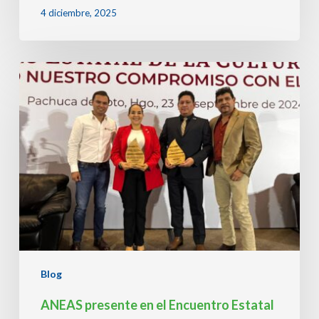
4 diciembre, 2025
ANEAS
presente
en
el
Encuentro
Estatal
de
Cultura
del
Agua
2024
de
Hidalgo
Blog
ANEAS presente en el Encuentro Estatal