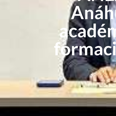
Anáhu
académ
formaci