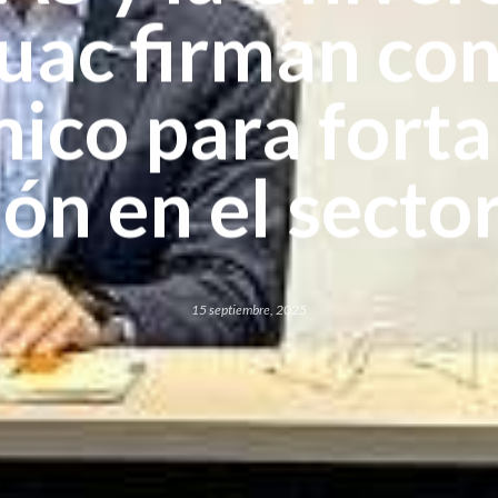
ac firman co
ico para fortal
ón en el sector
15 septiembre, 2025