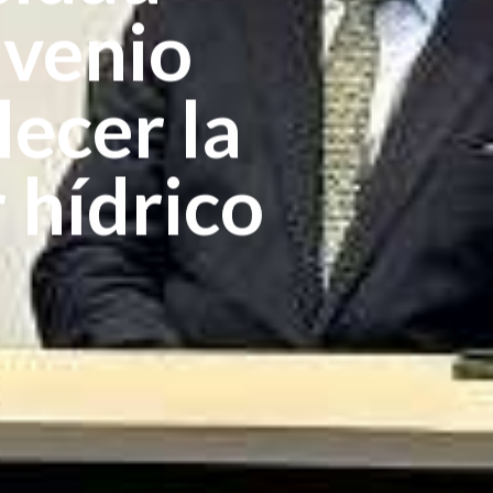
nvenio
ecer la
 hídrico