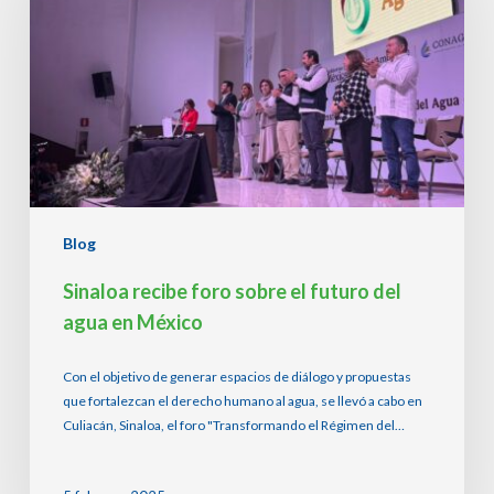
el
futuro
del
agua
en
México
Blog
Sinaloa recibe foro sobre el futuro del
agua en México
Con el objetivo de generar espacios de diálogo y propuestas
que fortalezcan el derecho humano al agua, se llevó a cabo en
Culiacán, Sinaloa, el foro "Transformando el Régimen del…