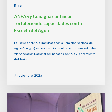
Blog
ANEAS y Conagua continúan
fortaleciendo capacidades con la
Escuela del Agua
La Escuela del Agua, impulsada por la Comisión Nacional del
Agua (Conagua) en coordinación con las comisiones estatales
y la Asociación Nacional de Entidades de Agua y Saneamiento
de México…
7 noviembre, 2025
Sinaloa
recibe
foro
sobre