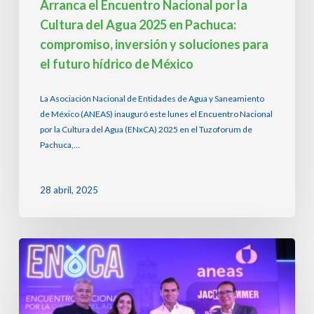
soluciones
Arranca el Encuentro Nacional por la
para
Cultura del Agua 2025 en Pachuca:
el
compromiso, inversión y soluciones para
futuro
el futuro hídrico de México
hídrico
de
México
La Asociación Nacional de Entidades de Agua y Saneamiento
de México (ANEAS) inauguró este lunes el Encuentro Nacional
por la Cultura del Agua (ENxCA) 2025 en el Tuzoforum de
Pachuca,…
28 abril, 2025
Concluye
Encuentro
Nacional
por
la