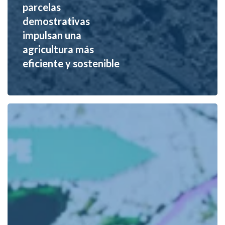
parcelas
demostrativas
impulsan una
agricultura más
eficiente y sostenible
Conagua
acelera
obras
estratégicas
para
fortalecer
el
abastecimiento
de
agua
y