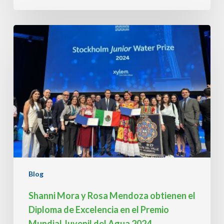
Shanni
Mora
y
Rosa
Mendoza
obtienen
el
Diploma
de
Excelencia
en
el
Premio
Mundial
Blog
Juvenil
del
Shanni Mora y Rosa Mendoza obtienen el
Agua
Diploma de Excelencia en el Premio
2024
Mundial Juvenil del Agua 2024