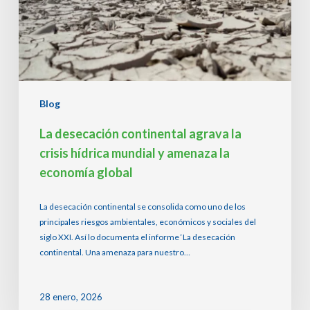
mundial
y
amenaza
la
economía
global
Blog
La desecación continental agrava la
crisis hídrica mundial y amenaza la
economía global
La desecación continental se consolida como uno de los
principales riesgos ambientales, económicos y sociales del
siglo XXI. Así lo documenta el informe ‘La desecación
continental. Una amenaza para nuestro…
28 enero, 2026