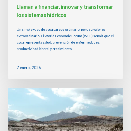
Llaman a financiar, innovar y transformar
los sistemas hídricos
Un simple vaso de agua parece ordinario, pero su valor es
extraordinario. El World Economic Forum (WEF) señala que el
agua representa salud, prevención de enfermedades,
productividad laboral y crecimiento…
7 enero, 2026
La
desecación
continental
agrava
la
crisis
hídrica