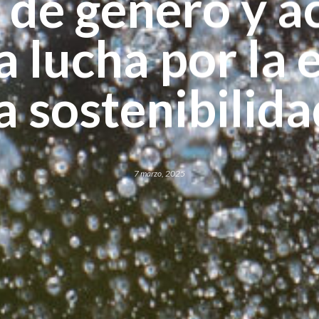
 de género y ac
a lucha por la 
a sostenibilid
7 marzo, 2025