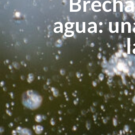
Brecha
agua: un
l