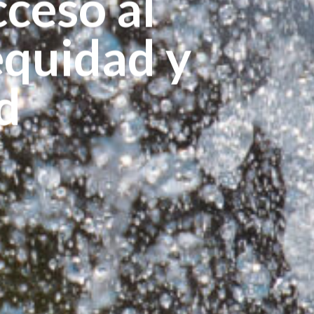
ceso al
equidad y
ad