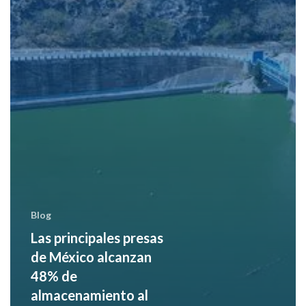
al
inicio
de
la
temporada
de
lluvias
Blog
Las principales presas
de México alcanzan
48% de
almacenamiento al