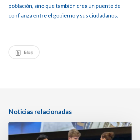
población, sino que también crea un puente de
confianza entre el gobierno y sus ciudadanos.
Blog
Noticias relacionadas
‘Limpiar’
al
Támesis: