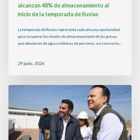
lluvias
alcanzan 48% de almacenamiento al
inicio de la temporada de lluvias
La temporada de lluvias representa cada año una oportunidad
para recuperar los niveles de almacenamiento de las presas
que abastecen de agua a millones de personas, así como a los…
29 junio, 2026
Entregan
planta
potabilizadora
en
Durango