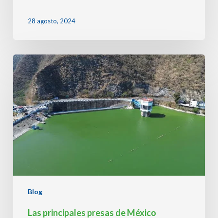
28 agosto, 2024
Las
principales
presas
de
México
alcanzan
48%
de
almacenamiento
al
inicio
de
la
Blog
temporada
de
Las principales presas de México