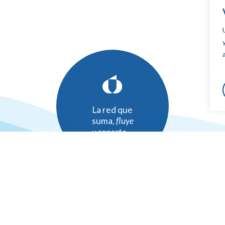
La red que
suma,
fluye
y conecta