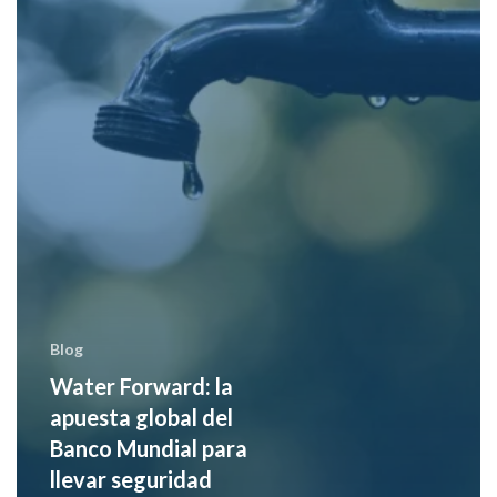
llevar
seguridad
hídrica
a
400
millones
de
personas
Blog
Water Forward: la
apuesta global del
Banco Mundial para
llevar seguridad