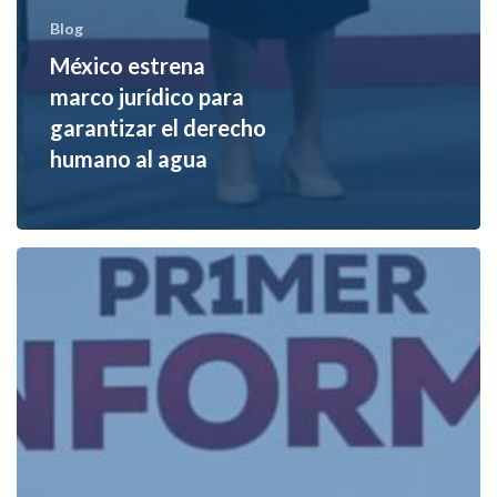
Blog
México estrena
marco jurídico para
garantizar el derecho
humano al agua
Inversión
histórica
de
58
mil
mdp
en
agua
y
saneamiento,