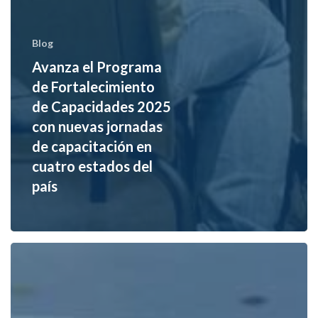
Blog
Avanza el Programa
de Fortalecimiento
de Capacidades 2025
con nuevas jornadas
de capacitación en
cuatro estados del
país
El
Programa
de
Fortalecimiento
de