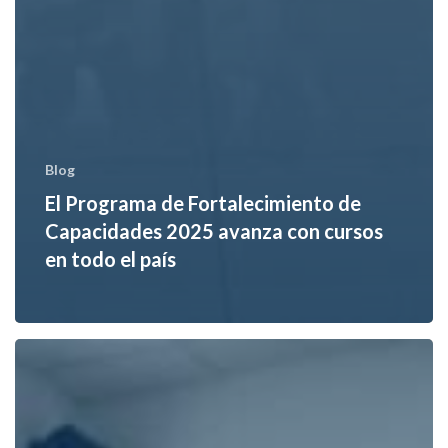
Blog
El Programa de Fortalecimiento de
Capacidades 2025 avanza con cursos
en todo el país
La
Escuela
del
Agua
suma