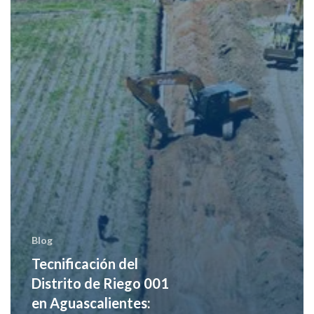
producción
con
menos
agua
Blog
Tecnificación del
Distrito de Riego 001
en Aguascalientes: