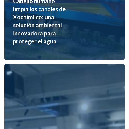
Cabello humano
limpia los canales de
Xochimilco: una
solución ambiental
innovadora para
proteger el agua
Esteras
de
cabello
humano:
la
innovación
chilena
que
combate
la