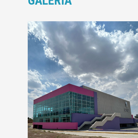
GALERÍA
View
image